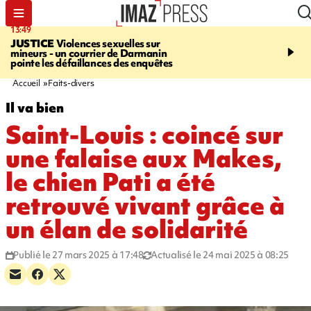
13:49
17:59
JUSTICE
Violences sexuelles sur
INFOROUTE
Marathon 
mineurs - un courrier de Darmanin
Corniche - la route du L
pointe les défaillances des enquêtes
ce dimanche matin dans 
Nord-Ouest
Accueil
Faits-divers
Il va bien
Saint-Louis : coincé sur
une falaise aux Makes,
le chien Pati a été
retrouvé vivant grâce à
un élan de solidarité
Publié le 27 mars 2025 à 17:48
Actualisé le 24 mai 2025 à 08:25