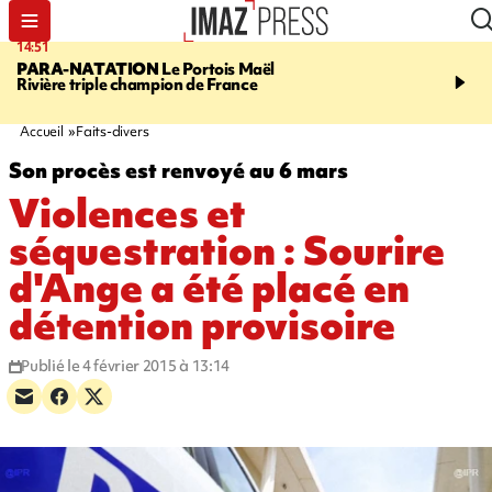
14:51
17:12
PARA-NATATION
Le Portois Maël
RÉGION RÉUNION
47 
Rivière triple champion de France
s'envolent pour "étudier 
Québec"
Accueil
Faits-divers
Son procès est renvoyé au 6 mars
Violences et
séquestration : Sourire
d'Ange a été placé en
détention provisoire
Publié le 4 février 2015 à 13:14