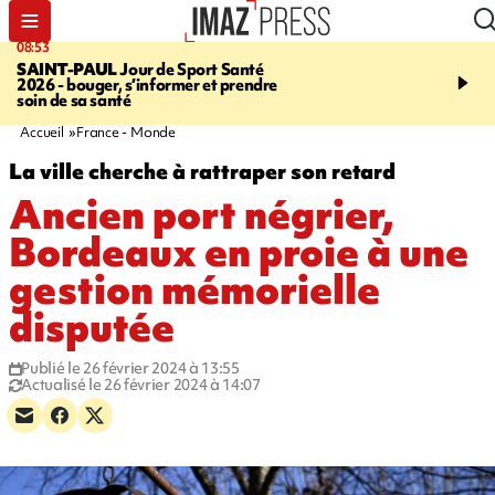
08:53
11:20
SAINT-PAUL
Jour de Sport Santé
FESTIVITÉS
GUAN DI
2026 - bouger, s’informer et prendre
de nouilles pimentées a
soin de sa santé
papilles
Accueil
France - Monde
La ville cherche à rattraper son retard
Ancien port négrier,
Bordeaux en proie à une
gestion mémorielle
disputée
Publié le 26 février 2024 à 13:55
Actualisé le 26 février 2024 à 14:07