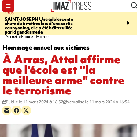
19:05
20:44
SAINT-JOSEPH
Une adolescente
À RETENIR CE SOIR
G
chute de 6 mètres lors d'une sortie
rouée de coups, cycliste,
cannyoning, elle a été hélitreuillée
personne disparue et c
par la gendarmerie
para-natation
Accueil
France - Monde
Hommage annuel aux victimes
À Arras, Attal affirme
que l'école est "la
meilleure arme" contre
le terrorisme
Publié le 11 mars 2024 à 16:52
Actualisé le 11 mars 2024 à 16:54