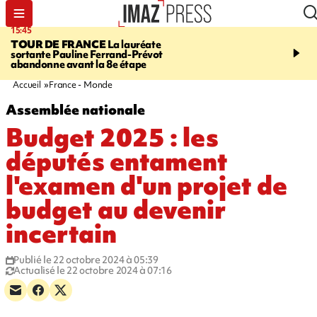
15:45
20:17
TOUR DE FRANCE
La lauréate
À RETENIR CE SOIR
Sé
sortante Pauline Ferrand-Prévot
routière, concours de nou
abandonne avant la 8e étape
du littoral fermée, courr
Darmanin et évacuation
Accueil
France - Monde
Assemblée nationale
Budget 2025 : les
députés entament
l'examen d'un projet de
budget au devenir
incertain
Publié le 22 octobre 2024 à 05:39
Actualisé le 22 octobre 2024 à 07:16