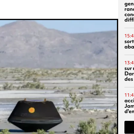
gen
ran
con
diff
15:4
sor
aba
13:4
sur 
Dar
des
11:4
acci
Jam
d'e