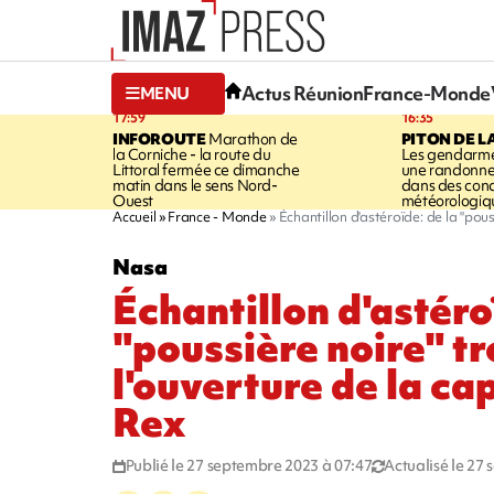
Actus Réunion
France-Monde
MENU
17:59
16:35
INFOROUTE
Marathon de
PITON DE L
la Corniche - la route du
Les gendarme
Littoral fermée ce dimanche
une randonne
matin dans le sens Nord-
dans des cond
Ouest
météorologique
Accueil
France - Monde
Échantillon d'astéroïde: de la "pous
Nasa
Échantillon d'astéro
"poussière noire" t
l'ouverture de la ca
Rex
Publié le 27 septembre 2023 à 07:47
Actualisé le 27