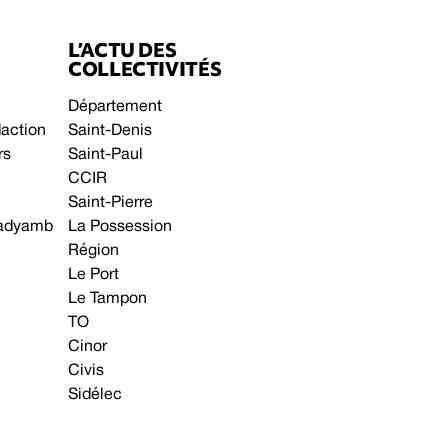
L’ACTU DES
COLLECTIVITÉS
Département
daction
Saint-Denis
rs
Saint-Paul
CCIR
Saint-Pierre
 gadyamb
La Possession
Région
Le Port
Le Tampon
TO
Cinor
Civis
Sidélec