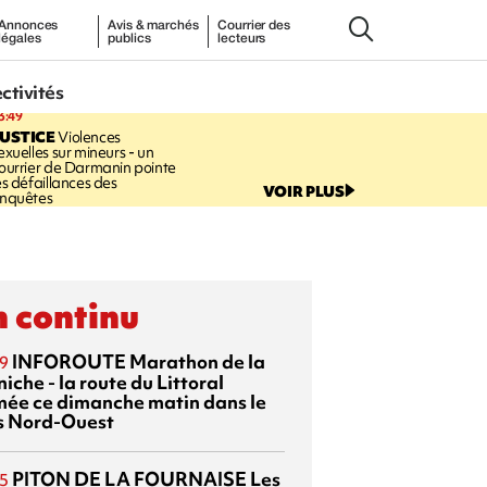
Annonces
Avis & marchés
Courrier des
légales
publics
lecteurs
ectivités
3:49
USTICE
Violences
exuelles sur mineurs - un
ourrier de Darmanin pointe
es défaillances des
VOIR PLUS
nquêtes
 continu
INFOROUTE
Marathon de la
9
iche - la route du Littoral
mée ce dimanche matin dans le
s Nord-Ouest
PITON DE LA FOURNAISE
Les
5