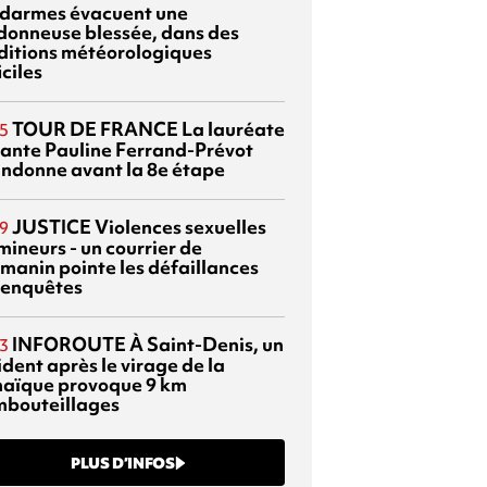
darmes évacuent une
donneuse blessée, dans des
ditions météorologiques
iciles
TOUR DE FRANCE
La lauréate
5
tante Pauline Ferrand-Prévot
ndonne avant la 8e étape
JUSTICE
Violences sexuelles
9
mineurs - un courrier de
manin pointe les défaillances
 enquêtes
INFOROUTE
À Saint-Denis, un
3
dent après le virage de la
aïque provoque 9 km
mbouteillages
PLUS D’INFOS