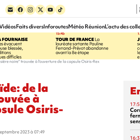
Vidéos
Faits divers
Inforoutes
Météo Réunion
L’actu des coll
15:45
1
A FOURNAISE
TOUR DE FRANCE
La
J
s évacuent
lauréate sortante Pauline
s
use blessée,
Ferrand-Prévot abandonne
c
itions
avant la 8e étape
l
s difficiles
e
sière noire" trouvée à l'ouverture de la capsule Osiris-Rex
ïde: de la
En
rouvée à
17:5
psule Osiris-
Corn
fer
sen
 septembre 2023 à 07:49
16:3