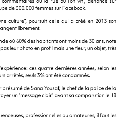
commentaires ou la rue où l'on vit", dénonce sur
oupe de 300.000 femmes sur Facebook.
une culture", poursuit celle qui a créé en 2013 son
hangent librement.
nde où 60% des habitants ont moins de 30 ans, note
s leur photo en profil mais une fleur, un objet, très
'expérience: ces quatre dernières années, selon les
eurs arrêtés, seuls 3% ont été condamnés.
r présumé de Sana Yousaf, le chef de la police de la
envoyer un "message clair" avant sa comparution le 18
fluenceuses, professionnelles ou amateures, il faut les