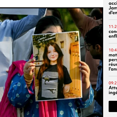
acci
Jam
d'e
11:2
con
enf
10:4
mot
per
réu
l'a
09:2
Att
ing