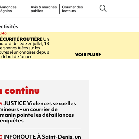
Annonces
Avis & marchés
Courrier des
légales
publics
lecteurs
ectivités
0:46
ÉCURITÉ ROUTIÈRE
Un
otard décède en juillet, 18
ersonnes tuées sur les
outes réunionnaises depuis
VOIR PLUS
e début de l'année
 continu
JUSTICE
Violences sexuelles
9
mineurs - un courrier de
manin pointe les défaillances
 enquêtes
INFOROUTE
À Saint-Denis, un
3