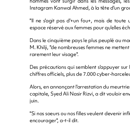
hommes vont surgir dans les messages, les 
Instagram Kanwal Ahmed, à la tête d'un gr
"Il ne s'agit pas d'+un fou+, mais de toute 
espace réservé aux femmes pour qu'elles éc
Dans le cinquième pays le plus peuplé au mo
M. Khilji, "de nombreuses femmes ne mettent pa
rarement leur visage".
Des précautions qui semblent s'appuyer sur l
chiffres officiels, plus de 7.000 cyber-harcel
Alors, en annonçant l'arrestation du meurtrie
capitale, Syed Ali Nasir Rizvi, a dit vouloir 
juin.
"Si nos soeurs ou nos filles veulent devenir in
encourager", a-t-il dit.