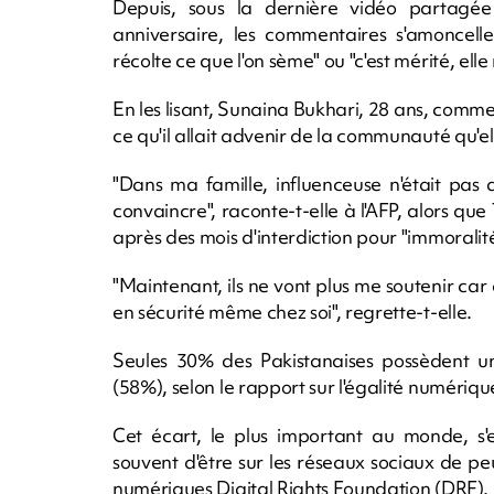
Depuis, sous la dernière vidéo partagée 
anniversaire, les commentaires s'amoncell
récolte ce que l'on sème" ou "c'est mérité, elle 
En les lisant, Sunaina Bukhari, 28 ans, com
ce qu'il allait advenir de la communauté qu'ell
"Dans ma famille, influenceuse n'était pas 
convaincre", raconte-t-elle à l'AFP, alors qu
après des mois d'interdiction pour "immoralité
"Maintenant, ils ne vont plus me soutenir ca
en sécurité même chez soi", regrette-t-elle.
Seules 30% des Pakistanaises possèdent u
(58%), selon le rapport sur l'égalité numéri
Cet écart, le plus important au monde, s'
souvent d'être sur les réseaux sociaux de pe
numériques Digital Rights Foundation (DRF).