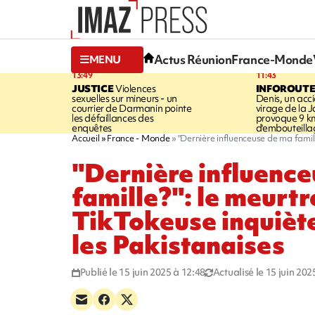
Actus Réunion
France-Monde
MENU
13:49
11:43
JUSTICE
Violences
INFOROUT
sexuelles sur mineurs - un
Denis, un acci
courrier de Darmanin pointe
virage de la 
les défaillances des
provoque 9 k
enquêtes
d'embouteilla
Accueil
France - Monde
"Dernière influenceuse de ma famill
"Dernière influenc
famille?": le meurtr
TikTokeuse inquièt
les Pakistanaises
Publié le 15 juin 2025 à 12:48
Actualisé le 15 juin 202