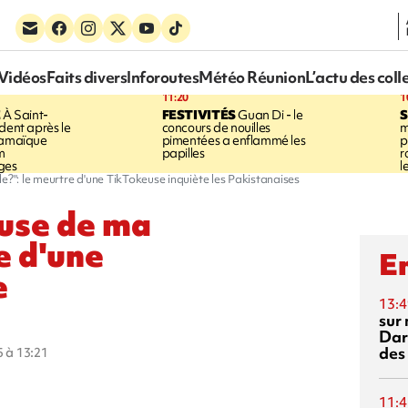
Vidéos
Faits divers
Inforoutes
Météo Réunion
L’actu des coll
11:20
1
E
À Saint-
FESTIVITÉS
Guan Di - le
S
dent après le
concours de nouilles
m
Jamaïque
pimentées a enflammé les
p
m
papilles
r
ges
l
e?": le meurtre d'une TikTokeuse inquiète les Pakistanaises
euse de ma
e d'une
En
e
13:4
sur 
Dar
des
5 à 13:21
11:4