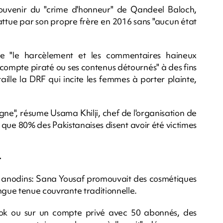
souvenir du "crime d'honneur" de Qandeel Baloch,
attue par son propre frère en 2016 sans "aucun état
re "le harcèlement et les commentaires haineux
n compte piraté ou ses contenus détournés" à des fins
aille la DRF qui incite les femmes à porter plainte,
igne", résume Usama Khilji, chef de l'organisation de
 que 80% des Pakistanaises disent avoir été victimes
-
lus anodins: Sana Yousaf promouvait des cosmétiques
ngue tenue couvrante traditionnelle.
kTok ou sur un compte privé avec 50 abonnés, des