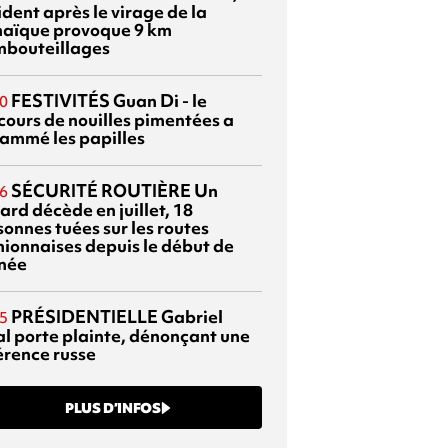
dent après le virage de la
aïque provoque 9 km
mbouteillages
FESTIVITÉS
Guan Di - le
0
cours de nouilles pimentées a
lammé les papilles
SÉCURITÉ ROUTIÈRE
Un
6
ard décède en juillet, 18
sonnes tuées sur les routes
nionnaises depuis le début de
nnée
PRÉSIDENTIELLE
Gabriel
5
al porte plainte, dénonçant une
érence russe
PLUS D’INFOS