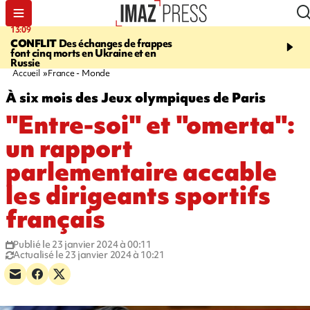
13:09
17:14
CONFLIT
Des échanges de frappes
ESCALADE
Quatre méd
font cinq morts en Ukraine et en
européennes pour les je
Russie
grimpeurs réunionnais 
Accueil
France - Monde
À six mois des Jeux olympiques de Paris
"Entre-soi" et "omerta":
un rapport
parlementaire accable
les dirigeants sportifs
français
Publié le 23 janvier 2024 à 00:11
Actualisé le 23 janvier 2024 à 10:21