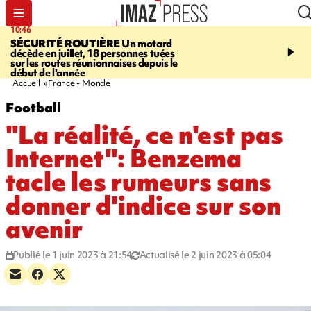
10:46
13:49
SÉCURITÉ ROUTIÈRE
Un motard
JUSTICE
Violences sexu
décède en juillet, 18 personnes tuées
mineurs - un courrier d
sur les routes réunionnaises depuis le
pointe les défaillances 
début de l'année
Accueil
France - Monde
Football
"La réalité, ce n'est pas
Internet": Benzema
tacle les rumeurs sans
donner d'indice sur son
avenir
Publié le 1 juin 2023 à 21:54
Actualisé le 2 juin 2023 à 05:04