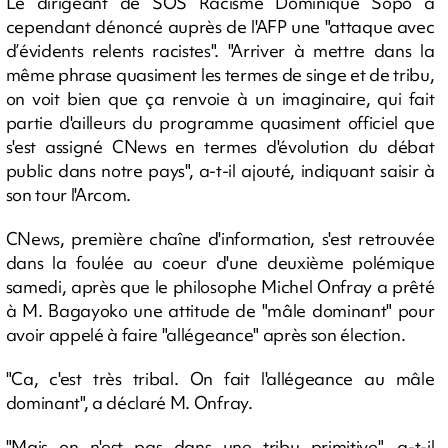
Le dirigeant de SOS Racisme Dominique Sopo a
cependant dénoncé auprès de l'AFP une "attaque avec
d’évidents relents racistes". "Arriver à mettre dans la
même phrase quasiment les termes de singe et de tribu,
on voit bien que ça renvoie à un imaginaire, qui fait
partie d'ailleurs du programme quasiment officiel que
s'est assigné CNews en termes d'évolution du débat
public dans notre pays", a-t-il ajouté, indiquant saisir à
son tour l'Arcom.
CNews, première chaîne d'information, s'est retrouvée
dans la foulée au coeur d'une deuxième polémique
samedi, après que le philosophe Michel Onfray a prêté
à M. Bagayoko une attitude de "mâle dominant" pour
avoir appelé à faire "allégeance" après son élection.
"Ca, c'est très tribal. On fait l'allégeance au mâle
dominant", a déclaré M. Onfray.
"Mais on n'est pas dans une tribu primitive", a-t-il