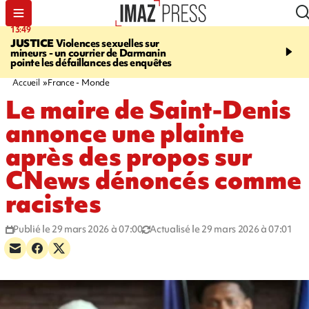
13:49
17:59
JUSTICE
Violences sexuelles sur
INFOROUTE
Marathon 
mineurs - un courrier de Darmanin
Corniche - la route du L
pointe les défaillances des enquêtes
ce dimanche matin dans 
Nord-Ouest
Accueil
France - Monde
Le maire de Saint-Denis
annonce une plainte
après des propos sur
CNews dénoncés comme
racistes
Publié le 29 mars 2026 à 07:00
Actualisé le 29 mars 2026 à 07:01