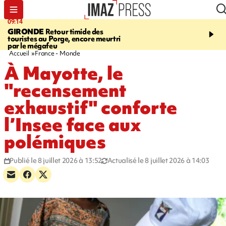
09:14
13:09
GIRONDE
Retour timide des
CONFLIT
Des échanges
touristes au Porge, encore meurtri
font cinq morts en Ukrai
par le mégafeu
Russie
Accueil
France - Monde
À Mayotte, le
"recensement
exhaustif" conforte
l’Insee face aux
polémiques
Publié le 8 juillet 2026 à 13:52
Actualisé le 8 juillet 2026 à 14:03