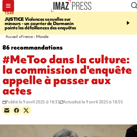
13:49
17:59
JUSTICE
Violences sexuelles sur
INFOROUTE
Marathon 
mineurs - un courrier de Darmanin
Corniche - la route du L
pointe les défaillances des enquêtes
ce dimanche matin dans 
Nord-Ouest
Accueil
France - Monde
86 recommandations
#MeToo dans la culture:
la commission d'enquête
appelle à passer aux
actes
Publié le 9 avril 2025 à 18:33
Actualisé le 9 avril 2025 à 18:55