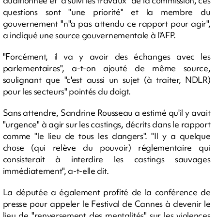
auditionnée et "a suivi les travaux" de la commission, ces
questions sont "une priorité" et la membre du
gouvernement "n"a pas attendu ce rapport pour agir",
a indiqué une source gouvernementale à l'AFP.
"Forcément, il va y avoir des échanges avec les
parlementaires", a-t-on ajouté de même source,
soulignant que "c'est aussi un sujet (à traiter, NDLR)
pour les secteurs" pointés du doigt.
Sans attendre, Sandrine Rousseau a estimé qu'il y avait
"urgence" à agir sur les castings, décrits dans le rapport
comme "le lieu de tous les dangers". "Il y a quelque
chose (qui relève du pouvoir) réglementaire qui
consisterait à interdire les castings sauvages
immédiatement", a-t-elle dit.
La députée a également profité de la conférence de
presse pour appeler le Festival de Cannes à devenir le
lieu de "renversement des mentalités" sur les violences