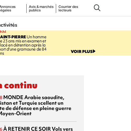
Annonces
Avis & marchés
Courrier des
légales
publics
lecteurs
ectivités
6:32
AINT-PIERRE
Un homme
e 23 ans mis en examen et
lacé en détention après la
ort d'une gramoune de 84
VOIR PLUS
ns
 continu
MONDE
Arabie saoudite,
8
istan et Turquie scellent un
te de défense en pleine guerre
Moyen-Orient
À RETENIR CE SOIR
Vols vers
6