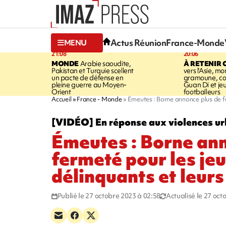
Actus Réunion
France-Monde
MENU
21:08
20:06
MONDE
Arabie saoudite,
À RETENIR 
Pakistan et Turquie scellent
vers l'Asie, mo
un pacte de défense en
gramoune, co
pleine guerre au Moyen-
Guan Di et je
Orient
footballeurs
Accueil
France - Monde
Émeutes : Borne annonce plus de fe
[VIDÉO] En réponse aux violences ur
Émeutes : Borne ann
fermeté pour les je
délinquants et leurs
Publié le 27 octobre 2023 à 02:58
Actualisé le 27 oct