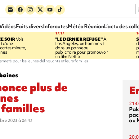
Vidéos
Faits divers
Inforoutes
Météo Réunion
L’actu des coll
17:17
1
CE SOIR
Vols
"LE DERNIER REFUGE"
À
S
rt d'une
Los Angeles, un homme vit
d
cottes minute,
dans un panneau
p
unes
publicitaire pour promouvoir
m
un film Netflix
a
rmeté pour les jeunes délinquants et leurs familles
baines
once plus de
En
unes
21:0
 familles
Pak
pac
au 
obre 2023 à 06:43
20:0