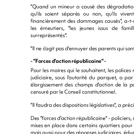
"Quand un mineur a causé des dégradations
qu'ils soient séparés ou non, qu'ils vive
financièrement des dommages causés", a-t-e
les émeutiers, "les jeunes issus de fami
surreprésentés".
"Il ne s'agit pas d'ennuyer des parents qui so
- "Forces d'action républicaine" -
Pour les maires qui le souhaitent, les police
judiciaire, sous l'autorité du parquet, a p
élargissement des champs d'action de la po
censuré par le Conseil constitutionnel.
"Il faudra des dispositions législatives", a pré
Des "forces d'action républicaine" - policiers
mises en place dans certains quartiers pour 
mais aussi pour des réponses judiciaires, éduc