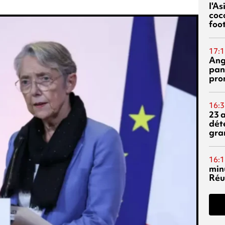
l'A
coc
foo
17:1
Ang
pan
pro
16:3
23 
dét
gra
16:1
min
Réu