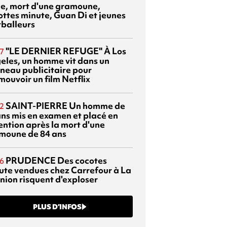
sie, mort d'une gramoune,
ottes minute, Guan Di et jeunes
tballeurs
"LE DERNIER REFUGE"
À Los
7
eles, un homme vit dans un
neau publicitaire pour
mouvoir un film Netflix
SAINT-PIERRE
Un homme de
2
ans mis en examen et placé en
ention après la mort d'une
moune de 84 ans
PRUDENCE
Des cocotes
6
ute vendues chez Carrefour à La
nion risquent d'exploser
PLUS D’INFOS