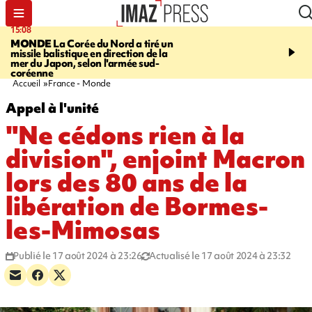
15:08
17:24
MONDE
La Corée du Nord a tiré un
SAINT-PAUL
Le Cap L
missile balistique en direction de la
est rouvert à la circulat
mer du Japon, selon l'armée sud-
coréenne
Accueil
France - Monde
Appel à l'unité
"Ne cédons rien à la
division", enjoint Macron
lors des 80 ans de la
libération de Bormes-
les-Mimosas
Publié le 17 août 2024 à 23:26
Actualisé le 17 août 2024 à 23:32