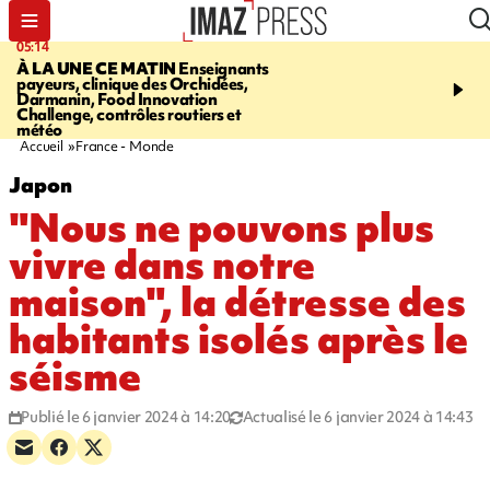
05:14
07:08
À LA UNE CE MATIN
Enseignants
LE PORT
L'incendie à la
payeurs, clinique des Orchidées,
Orchidées pourrait avoi
Darmanin, Food Innovation
conséquences pour les p
Challenge, contrôles routiers et
Réunion
météo
Accueil
France - Monde
Japon
"Nous ne pouvons plus
vivre dans notre
maison", la détresse des
habitants isolés après le
séisme
Publié le 6 janvier 2024 à 14:20
Actualisé le 6 janvier 2024 à 14:43