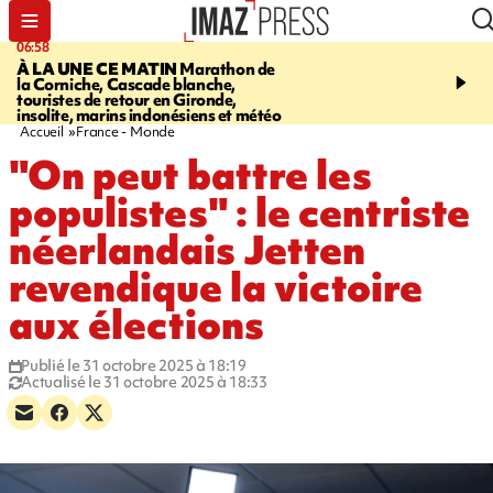
06:58
09:14
À LA UNE CE MATIN
Marathon de
GIRONDE
Retour timid
la Corniche, Cascade blanche,
touristes au Porge, enco
touristes de retour en Gironde,
par le mégafeu
insolite, marins indonésiens et météo
Accueil
France - Monde
"On peut battre les
populistes" : le centriste
néerlandais Jetten
revendique la victoire
aux élections
Publié le 31 octobre 2025 à 18:19
Actualisé le 31 octobre 2025 à 18:33