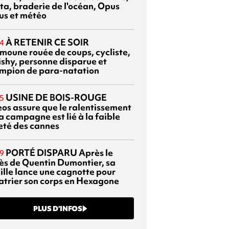
ta, braderie de l'océan, Opus
us et météo
À RETENIR CE SOIR
4
moune rouée de coups, cycliste,
ishy, personne disparue et
mpion de para-natation
USINE DE BOIS-ROUGE
5
eos assure que le ralentissement
a campagne est lié à la faible
eté des cannes
PORTÉ DISPARU
Après le
9
ès de Quentin Dumontier, sa
ille lance une cagnotte pour
atrier son corps en Hexagone
PLUS D’INFOS