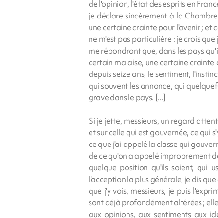
de l'opinion, l'état des esprits en Fra
je déclare sincèrement à la Chambre 
une certaine crainte pour l'avenir ; et 
ne m'est pas particulière : je crois qu
me répondront que, dans les pays qu'i
certain malaise, une certaine crainte a
depuis seize ans, le sentiment, l'instin
qui souvent les annonce, qui quelquefoi
grave dans le pays. [...]
Si je jette, messieurs, un regard attent
et sur celle qui est gouvernée, ce qui 
ce que j'ai appelé la classe qui gouve
de ce qu'on a appelé improprement de 
quelque position qu'ils soient, qui 
l'acception la plus générale, je dis que
que j'y vois, messieurs, je puis l'expr
sont déjà profondément altérées ; elles 
aux opinions, aux sentiments aux id