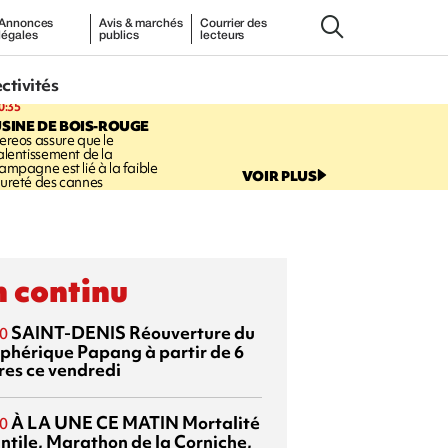
Annonces
Avis & marchés
Courrier des
légales
publics
lecteurs
ectivités
0:35
SINE DE BOIS-ROUGE
ereos assure que le
alentissement de la
ampagne est lié à la faible
VOIR PLUS
ureté des cannes
 continu
SAINT-DENIS
Réouverture du
0
éphérique Papang à partir de 6
res ce vendredi
À LA UNE CE MATIN
Mortalité
0
antile, Marathon de la Corniche,