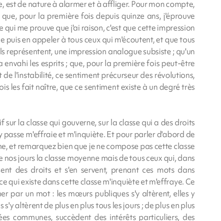
nce, est de nature à alarmer et à affliger. Pour mon compte,
que, pour la première fois depuis quinze ans, j'éprouve
ce qui me prouve que j'ai raison, c'est que cette impression
e je puis en appeler à tous ceux qui m'écoutent, et que tous
ls représentent, une impression analogue subsiste ; qu'un
 envahi les esprits ; que, pour la première fois peut-être
ct de l'instabilité, ce sentiment précurseur des révolutions,
s les fait naître, que ce sentiment existe à un degré très
if sur la classe qui gouverne, sur la classe qui a des droits
s'y passe m'effraie et m'inquiète. Et pour parler d'abord de
rne, et remarquez bien que je ne compose pas cette classe
nos jours la classe moyenne mais de tous ceux qui, dans
usent des droits et s'en servent, prenant ces mots dans
 ce qui existe dans cette classe m'inquiète et m'effraye. Ce
imer par un mot : les mœurs publiques s'y altèrent, elles y
s'y altèrent de plus en plus tous les jours ; de plus en plus
ées communes, succèdent des intérêts particuliers, des