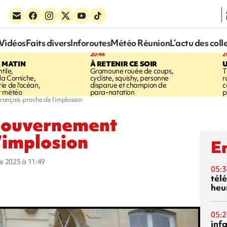
Vidéos
Faits divers
Inforoutes
Météo Réunion
L’actu des coll
20:44
2
E MATIN
À RETENIR CE SOIR
U
tile,
Gramoune rouée de coups,
T
a Corniche,
cycliste, squishy, personne
r
ie de l'océan,
disparue et champion de
c
t météo
para-natation
p
ançais proche de l’implosion
 gouvernement
l’implosion
En
re 2025 à 11:49
05:3
tél
heu
05:2
inf