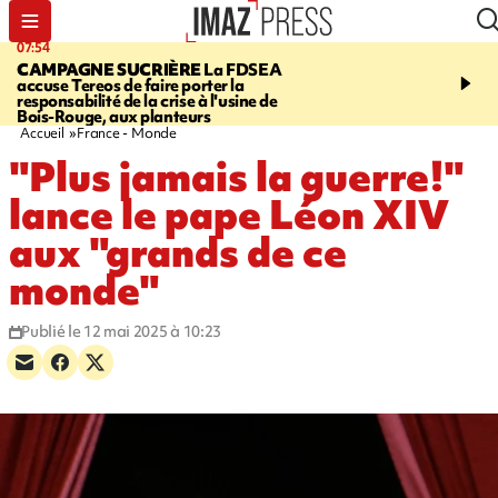
07:54
09:38
CAMPAGNE SUCRIÈRE
La FDSEA
RISQUE DE LISTÉRIO
accuse Tereos de faire porter la
d'un lot de sauté de mine
responsabilité de la crise à l'usine de
vendu chez E.Leclerc de
Bois-Rouge, aux planteurs
Marie
Accueil
France - Monde
"Plus jamais la guerre!"
lance le pape Léon XIV
aux "grands de ce
monde"
Publié le 12 mai 2025 à 10:23