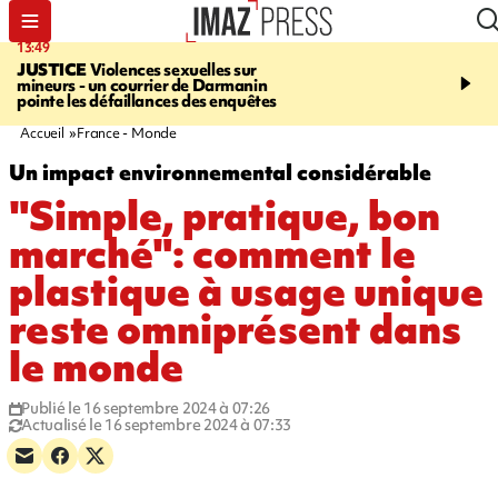
13:49
17:59
JUSTICE
Violences sexuelles sur
INFOROUTE
Marathon 
mineurs - un courrier de Darmanin
Corniche - la route du L
pointe les défaillances des enquêtes
ce dimanche matin dans 
Nord-Ouest
Accueil
France - Monde
Un impact environnemental considérable
"Simple, pratique, bon
marché": comment le
plastique à usage unique
reste omniprésent dans
le monde
Publié le 16 septembre 2024 à 07:26
Actualisé le 16 septembre 2024 à 07:33