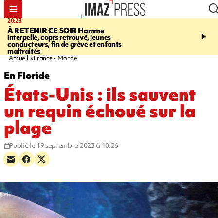
20:23
06:04
À RETENIR CE SOIR
Homme
EMPLOIS
Difficultés d
interpellé, coprs retrouvé, jeunes
à La Réunion - des agric
conducteurs, fin de grève et enfants
envisagent de mettre des
maltraités
étrangers dans les cha
Accueil
France - Monde
En Floride
États-Unis : ils sauvent
un requin échoué sur la
plage
Publié le 19 septembre 2023 à 10:26