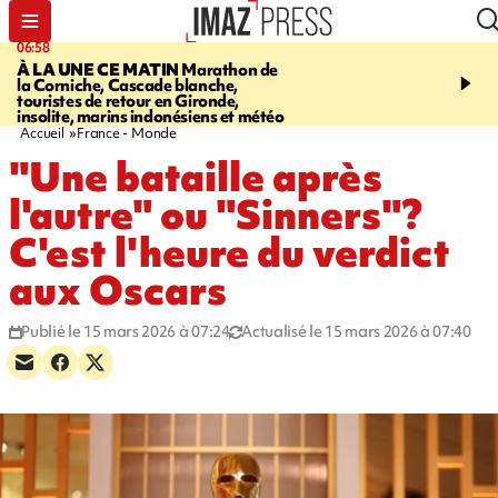
06:58
09:14
À LA UNE CE MATIN
Marathon de
GIRONDE
Retour timid
la Corniche, Cascade blanche,
touristes au Porge, enco
touristes de retour en Gironde,
par le mégafeu
insolite, marins indonésiens et météo
Accueil
France - Monde
"Une bataille après
l'autre" ou "Sinners"?
C'est l'heure du verdict
aux Oscars
Publié le 15 mars 2026 à 07:24
Actualisé le 15 mars 2026 à 07:40