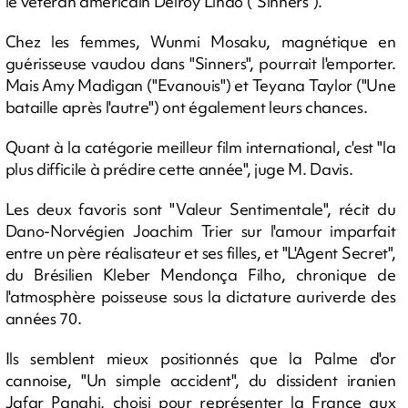
le vétéran américain Delroy Lindo ("Sinners").
Chez les femmes, Wunmi Mosaku, magnétique en
guérisseuse vaudou dans "Sinners", pourrait l'emporter.
Mais Amy Madigan ("Evanouis") et Teyana Taylor ("Une
bataille après l'autre") ont également leurs chances.
Quant à la catégorie meilleur film international, c'est "la
plus difficile à prédire cette année", juge M. Davis.
Les deux favoris sont "Valeur Sentimentale", récit du
Dano-Norvégien Joachim Trier sur l'amour imparfait
entre un père réalisateur et ses filles, et "L'Agent Secret",
du Brésilien Kleber Mendonça Filho, chronique de
l'atmosphère poisseuse sous la dictature auriverde des
années 70.
Ils semblent mieux positionnés que la Palme d'or
cannoise, "Un simple accident", du dissident iranien
Jafar Panahi, choisi pour représenter la France aux