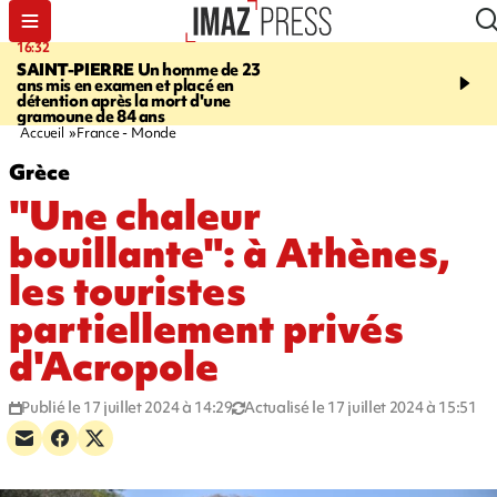
16:32
21:08
SAINT-PIERRE
Un homme de 23
MONDE
Arabie saoudit
ans mis en examen et placé en
et Turquie scellent un p
détention après la mort d'une
défense en pleine guerr
gramoune de 84 ans
Orient
Accueil
France - Monde
Grèce
"Une chaleur
bouillante": à Athènes,
les touristes
partiellement privés
d'Acropole
Publié le 17 juillet 2024 à 14:29
Actualisé le 17 juillet 2024 à 15:51