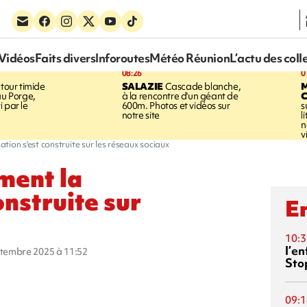
Vidéos
Faits divers
Inforoutes
Météo Réunion
L’actu des coll
08:26
0
tour timide
SALAZIE
Cascade blanche,
au Porge,
à la rencontre d'un géant de
 par le
600m. Photos et vidéos sur
s
notre site
l
n
v
tion s'est construite sur les réseaux sociaux
ment la
onstruite sur
En
10:3
l’e
eptembre 2025 à 11:52
Sto
09:1