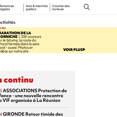
Annonces
Avis & marchés
Courrier des
légales
publics
lecteurs
ectivités
7:40
MARATHON DE LA
CORNICHE
1.300 coureurs
ur le bitume, la route du
ittoral fermée dans le sens
ord - ouest. Photos et
VOIR PLUS
idéos sur notre site
 continu
ASSOCIATIONS
Protection de
3
nfance - une nouvelle rencontre
p VIF organisée à La Réunion
GIRONDE
Retour timide des
4