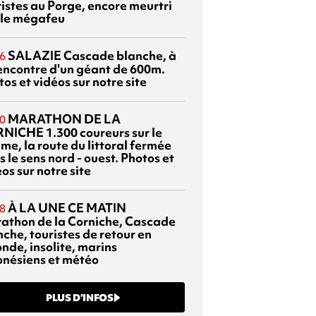
ristes au Porge, encore meurtri
 le mégafeu
SALAZIE
Cascade blanche, à
6
rencontre d'un géant de 600m.
os et vidéos sur notre site
MARATHON DE LA
0
RNICHE
1.300 coureurs sur le
me, la route du littoral fermée
 le sens nord - ouest. Photos et
os sur notre site
À LA UNE CE MATIN
8
athon de la Corniche, Cascade
che, touristes de retour en
nde, insolite, marins
onésiens et météo
PLUS D’INFOS