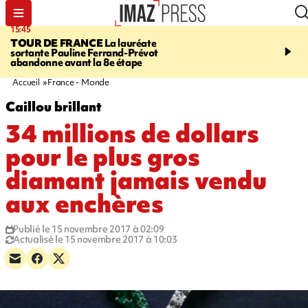
15:45
20:17
TOUR DE FRANCE
La lauréate
À RETENIR CE SOIR
Sé
sortante Pauline Ferrand-Prévot
routière, concours de nou
abandonne avant la 8e étape
du littoral fermée, courr
Darmanin et évacuation
Accueil
France - Monde
Caillou brillant
34 millions de dollars
pour le plus gros
diamant jamais vendu
aux enchères
Publié le 15 novembre 2017 à 02:09
Actualisé le 15 novembre 2017 à 10:03