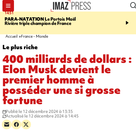
14:51
17:12
PARA-NATATION
Le Portois Maël
RÉGION RÉUNION
47 
Rivière triple champion de France
s'envolent pour "étudier 
Québec"
Accueil
France - Monde
Le plus riche
400 milliards de dollars :
Elon Musk devient le
premier homme à
posséder une si grosse
fortune
Publié le 12 décembre 2024 à 13:35
Actualisé le 12 décembre 2024 à 14:45