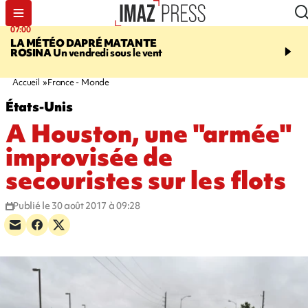
07:00
07:58
LA MÉTÉO DAPRÉ MATANTE
SAINT-DENIS
La réouv
ROSINA
Un vendredi sous le vent
téléphérique Papang fi
annulée à cause d'un p
technique
Accueil
France - Monde
États-Unis
A Houston, une "armée"
improvisée de
secouristes sur les flots
Publié le 30 août 2017 à 09:28