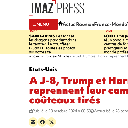
Actus Réunion
France-Monde
MENU
10:44
10:02
SAINT-DENIS
Les lions et
FOOT
Trois j
les dragons paradent dans
réunionnais i
le centre-ville pour fêter
centres de fo
Guan Di. Toutes les photos
prestigieux et 
sur notre site
monde profes
Accueil
France - Monde
A J-8, Trump et Harris reprennent
Etats-Unis
A J-8, Trump et Har
reprennent leur ca
coûteaux tirés
Publié le 28 octobre 2024 à 08:58
Actualisé le 28 oct