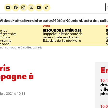
Vidéos
Faits divers
Inforoutes
Météo Réunion
L’actu des coll
09:38
0
eunes
RISQUE DE LISTÉRIOSE
S
ntègrent des
Rappel d'un lot de sauté de
d
rmation
mines volaille vendu chez
p
visent le
E.Leclerc de Sainte-Marie
d
sionnel
s
 leur campagne à coûteaux tirés
ris
En
mpagne à
10:4
dra
vill
phot
obre 2024 à 10:11
10:0