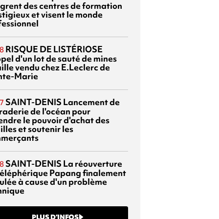
ègrent des centres de formation
stigieux et visent le monde
fessionnel
RISQUE DE LISTÉRIOSE
8
pel d'un lot de sauté de mines
aille vendu chez E.Leclerc de
nte-Marie
SAINT-DENIS
Lancement de
7
braderie de l'océan pour
endre le pouvoir d'achat des
lles et soutenir les
merçants
SAINT-DENIS
La réouverture
8
téléphérique Papang finalement
ulée à cause d'un problème
hnique
PLUS D’INFOS