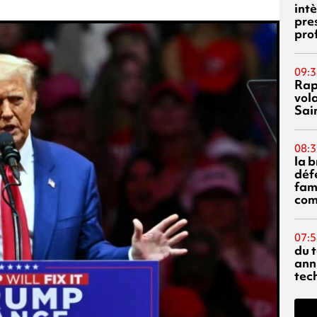
int
pre
pro
09:3
Rap
vol
Sai
08:3
la 
déf
fami
com
07:5
du 
ann
tec