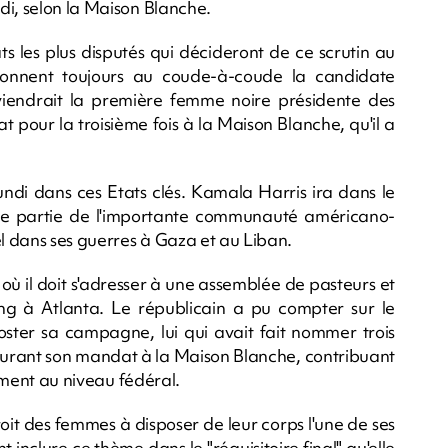
di, selon la Maison Blanche.
s les plus disputés qui décideront de ce scrutin au
 donnent toujours au coude-à-coude la candidate
iendrait la première femme noire présidente des
 pour la troisième fois à la Maison Blanche, qu'il a
undi dans ces Etats clés. Kamala Harris ira dans le
'une partie de l'importante communauté américano-
ël dans ses guerres à Gaza et au Liban.
ù il doit s'adresser à une assemblée de pasteurs et
ng à Atlanta. Le républicain a pu compter sur le
oster sa campagne, lui qui avait fait nommer trois
durant son mandat à la Maison Blanche, contribuant
tement au niveau fédéral.
oit des femmes à disposer de leur corps l'une de ses
nclure ce thème dans le "réquisitoire final" qu'elle