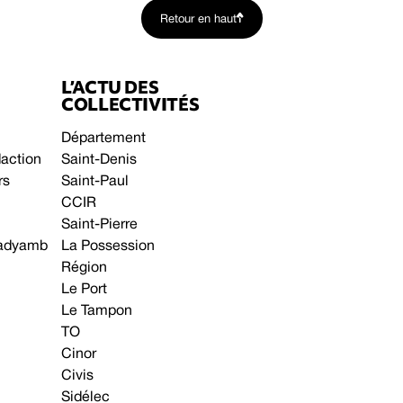
Retour en haut
L’ACTU DES
COLLECTIVITÉS
Département
daction
Saint-Denis
rs
Saint-Paul
CCIR
Saint-Pierre
 gadyamb
La Possession
Région
Le Port
Le Tampon
TO
Cinor
Civis
Sidélec