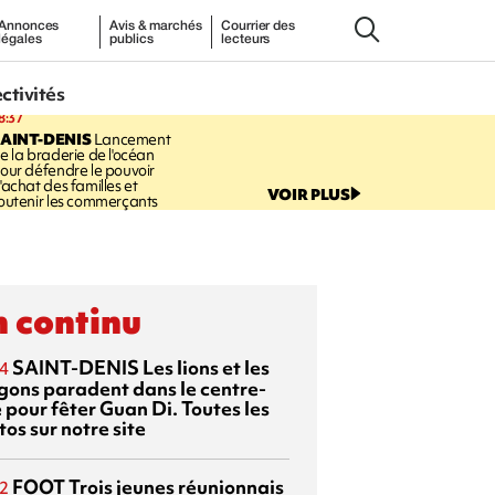
Annonces
Avis & marchés
Courrier des
légales
publics
lecteurs
ectivités
8:37
AINT-DENIS
Lancement
e la braderie de l'océan
our défendre le pouvoir
'achat des familles et
VOIR PLUS
outenir les commerçants
 continu
SAINT-DENIS
Les lions et les
4
gons paradent dans le centre-
e pour fêter Guan Di. Toutes les
os sur notre site
FOOT
Trois jeunes réunionnais
2