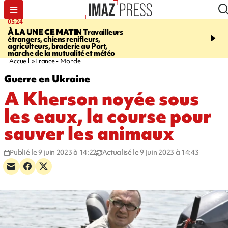
05:24
07:05
À LA UNE CE MATIN
Travailleurs
ETANG-SALÉ
Des chien
étrangers, chiens renifleurs,
mobilisés pour traquer le
agriculteurs, braderie au Port,
d'eau potable. Les vidéo
marche de la mutualité et météo
retrouver sur notre site
Accueil
France - Monde
Guerre en Ukraine
A Kherson noyée sous
les eaux, la course pour
sauver les animaux
Publié le 9 juin 2023 à 14:22
Actualisé le 9 juin 2023 à 14:43