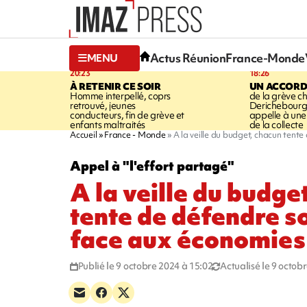
Actus Réunion
France-Monde
MENU
20:23
18:26
À RETENIR CE SOIR
UN ACCORD
Homme interpellé, coprs
de la grève c
retrouvé, jeunes
Derichebourg-
conducteurs, fin de grève et
appelle à une
enfants maltraités
de la collecte
Accueil
France - Monde
A la veille du budget, chacun ten
Appel à "l'effort partagé"
A la veille du budge
tente de défendre s
face aux économies
Publié le 9 octobre 2024 à 15:02
Actualisé le 9 octob