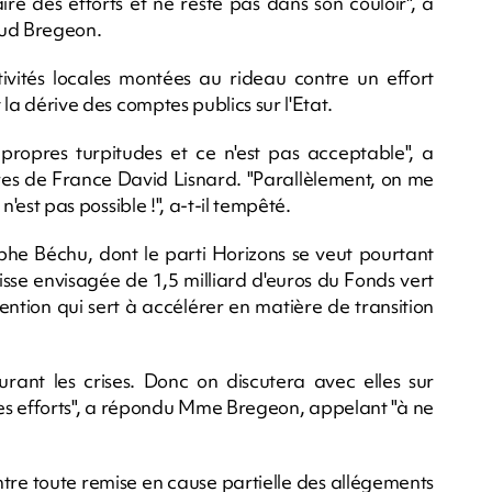
ire des efforts et ne reste pas dans son couloir", a
ud Bregeon.
ctivités locales montées au rideau contre un effort
 la dérive des comptes publics sur l'Etat.
ropres turpitudes et ce n'est pas acceptable", a
aires de France David Lisnard. "Parallèlement, on me
 n'est pas possible !", a-t-il tempêté.
ophe Béchu, dont le parti Horizons se veut pourtant
isse envisagée de 1,5 milliard d'euros du Fonds vert
ention qui sert à accélérer en matière de transition
rant les crises. Donc on discutera avec elles sur
es efforts", a répondu Mme Bregeon, appelant "à ne
tre toute remise en cause partielle des allégements