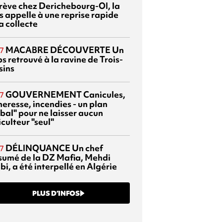
grève chez Derichebourg-OI, la
s appelle à une reprise rapide
a collecte
MACABRE DÉCOUVERTE
Un
7
s retrouvé à la ravine de Trois-
sins
GOUVERNEMENT
Canicules,
7
heresse, incendies - un plan
bal" pour ne laisser aucun
culteur "seul"
DÉLINQUANCE
Un chef
7
sumé de la DZ Mafia, Mehdi
bi, a été interpellé en Algérie
PLUS D’INFOS