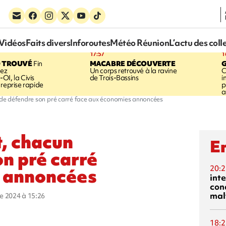
Vidéos
Faits divers
Inforoutes
Météo Réunion
L’actu des coll
17:57
1
 TROUVÉ
Fin
MACABRE DÉCOUVERTE
hez
Un corps retrouvé à la ravine
C
OI, la Civis
de Trois-Bassins
i
 reprise rapide
p
a
te de défendre son pré carré face aux économies annoncées
t, chacun
En
on pré carré
20:2
 annoncées
inte
con
mal
re 2024 à 15:26
18:2