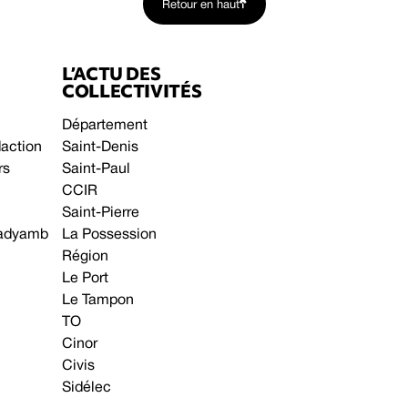
Retour en haut
L’ACTU DES
COLLECTIVITÉS
Département
daction
Saint-Denis
rs
Saint-Paul
CCIR
Saint-Pierre
 gadyamb
La Possession
Région
Le Port
Le Tampon
TO
Cinor
Civis
Sidélec