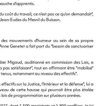
mbauche d'apprentis.
u coût du travail, ce n'est pas ce qu'on demandait",
 Jean-Eudes du Mesnil du Buisson.
 à des mouvements d'humeur au sein de sa propre
Anne Genetet a fait part du "besoin de sanctuariser
idier Migaud, auditionné en commission des Lois, a
pas satisfaisant", tout en affirmant être "mobilisé"
tenus, notamment au niveau des effectifs".
ctifs sur la Justice, l'Intérieur et la défense", lui a
veau de cette hausse qui pourrait être plus étalée
 lois de programmation sur plusieurs années.
27, dont 1.500 magistrats et 1.800 greffiers, la loi