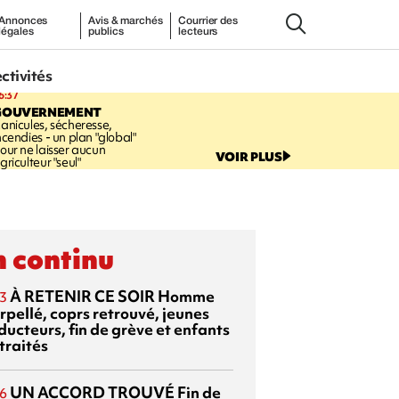
Annonces
Avis & marchés
Courrier des
légales
publics
lecteurs
ectivités
6:37
GOUVERNEMENT
anicules, sécheresse,
ncendies - un plan "global"
our ne laisser aucun
VOIR PLUS
griculteur "seul"
 continu
À RETENIR CE SOIR
Homme
3
rpellé, coprs retrouvé, jeunes
ducteurs, fin de grève et enfants
traités
UN ACCORD TROUVÉ
Fin de
6