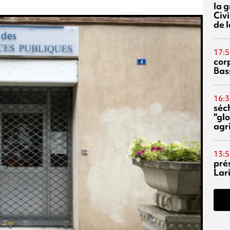
la 
Civi
de l
17:5
corp
Bas
16:3
séc
"glo
agri
13:5
pré
Lari