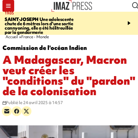
19:05
20:44
SAINT-JOSEPH
Une adolescente
À RETENIR CE SOIR
G
chute de 6 mètres lors d'une sortie
rouée de coups, cycliste,
cannyoning, elle a été hélitreuillée
personne disparue et c
par la gendarmerie
para-natation
Accueil
France - Monde
Commission de l'océan Indien
A Madagascar, Macron
veut créer les
"conditions" du "pardon"
de la colonisation
Publié le 24 avril 2025 à 14:57