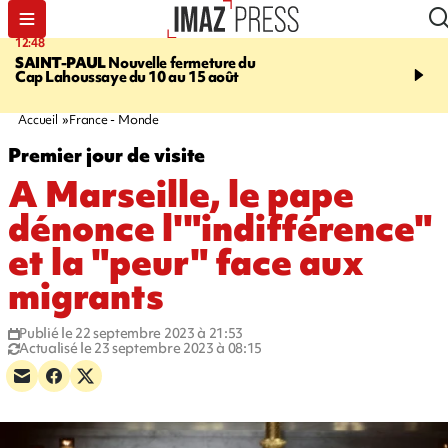
12:48
14:23
SAINT-PAUL
Nouvelle fermeture du
AFRIQUE DU SUD
Aprè
Cap Lahoussaye du 10 au 15 août
massif de migrants, la p
main-d'œuvre dans la na
ciel
Accueil
France - Monde
Premier jour de visite
A Marseille, le pape
dénonce l'"indifférence"
et la "peur" face aux
migrants
Publié le 22 septembre 2023 à 21:53
Actualisé le 23 septembre 2023 à 08:15