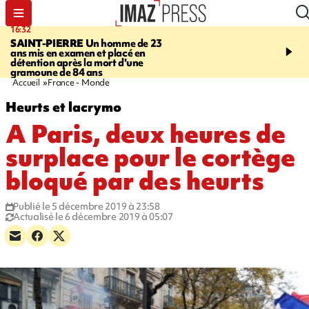
16:32
21:08
SAINT-PIERRE
Un homme de 23
MONDE
Arabie saoudit
ans mis en examen et placé en
et Turquie scellent un p
détention après la mort d'une
défense en pleine guerr
gramoune de 84 ans
Orient
Accueil
France - Monde
Heurts et lacrymo
A Paris, deux heures de
surplace pour le cortège
bloqué par des heurts
Publié le 5 décembre 2019 à 23:58
Actualisé le 6 décembre 2019 à 05:07