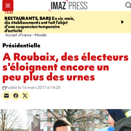
15:45
17:17
RESTAURANTS, BARS
En six mois,
"LE DERNIER REFUG
dix établissements ont fait l'objet
Angeles, un homme vit 
d'une suspension temporaire
panneau publicitaire po
d'activité
promouvoir un film Netf
Accueil
France - Monde
Présidentielle
A Roubaix, des électeurs
s'éloignent encore un
peu plus des urnes
Publié le 16 mars 2017 à 14:20