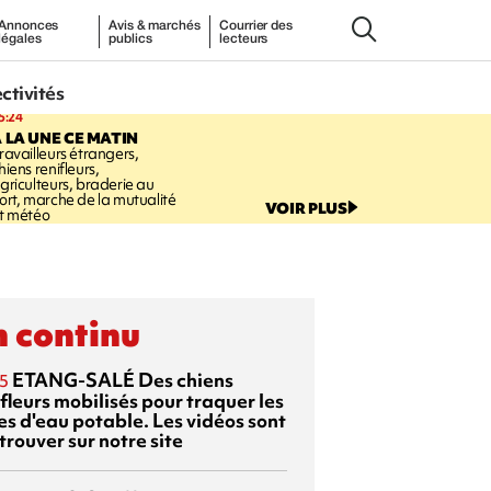
Annonces
Avis & marchés
Courrier des
légales
publics
lecteurs
ectivités
5:24
 LA UNE CE MATIN
ravailleurs étrangers,
hiens renifleurs,
griculteurs, braderie au
ort, marche de la mutualité
VOIR PLUS
t météo
 continu
ETANG-SALÉ
Des chiens
5
fleurs mobilisés pour traquer les
es d'eau potable. Les vidéos sont
trouver sur notre site