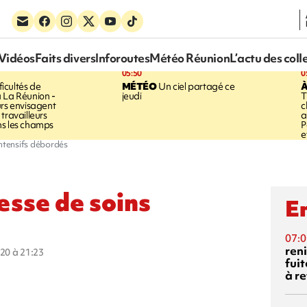
Vidéos
Faits divers
Inforoutes
Météo Réunion
L’actu des coll
05:50
0
ficultés de
MÉTÉO
Un ciel partagé ce
À
 La Réunion -
jeudi
T
urs envisagent
c
travailleurs
a
ns les champs
P
e
intensifs débordés
esse de soins
En
07:0
reni
020 à 21:23
fuit
à re