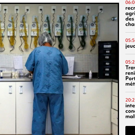
06:0
rec
agr
des 
cha
05:5
jeu
05:2
Tra
reni
Por
mét
20:2
inte
con
mal