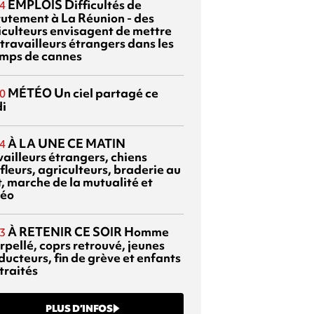
EMPLOIS
Difficultés de
4
rutement à La Réunion - des
iculteurs envisagent de mettre
travailleurs étrangers dans les
mps de cannes
MÉTÉO
Un ciel partagé ce
0
di
À LA UNE CE MATIN
4
vailleurs étrangers, chiens
fleurs, agriculteurs, braderie au
t, marche de la mutualité et
éo
À RETENIR CE SOIR
Homme
3
rpellé, coprs retrouvé, jeunes
ducteurs, fin de grève et enfants
traités
PLUS D’INFOS