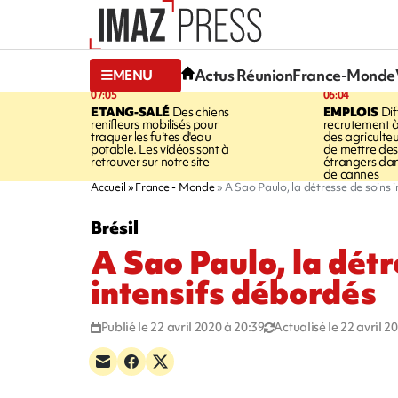
Actus Réunion
France-Monde
MENU
07:05
06:04
ETANG-SALÉ
Des chiens
EMPLOIS
Dif
renifleurs mobilisés pour
recrutement à
traquer les fuites d'eau
des agriculte
potable. Les vidéos sont à
de mettre des 
retrouver sur notre site
étrangers da
de cannes
Accueil
France - Monde
A Sao Paulo, la détresse de soins 
Brésil
A Sao Paulo, la détr
intensifs débordés
Publié le 22 avril 2020 à 20:39
Actualisé le 22 avril 2