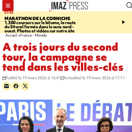
07:40
10:33
MARATHON DE LA CORNICHE
ASSOCIATIONS
Protec
1.300 coureurs sur le bitume, la route
l’enfance - une nouvelle
du littoral fermée dans le sens nord -
Stop VIF organisée à La
ouest. Photos et vidéos sur notre site
Accueil
France - Monde
A trois jours du second
tour, la campagne se
tend dans les villes-clés
Publié le 19 mars 2026 à 16:47
Actualisé le 19 mars 2026 à 17:11