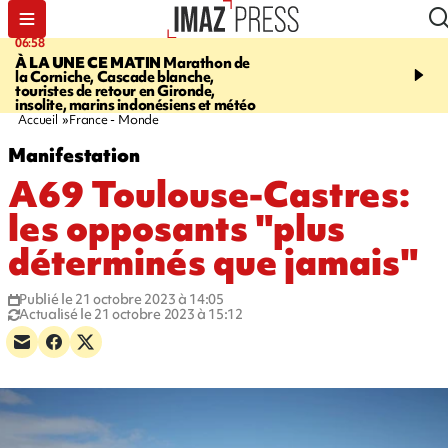
06:58
09:14
À LA UNE CE MATIN
Marathon de
GIRONDE
Retour timid
la Corniche, Cascade blanche,
touristes au Porge, enco
touristes de retour en Gironde,
par le mégafeu
insolite, marins indonésiens et météo
Accueil
France - Monde
Manifestation
A69 Toulouse-Castres:
les opposants "plus
déterminés que jamais"
Publié le 21 octobre 2023 à 14:05
Actualisé le 21 octobre 2023 à 15:12