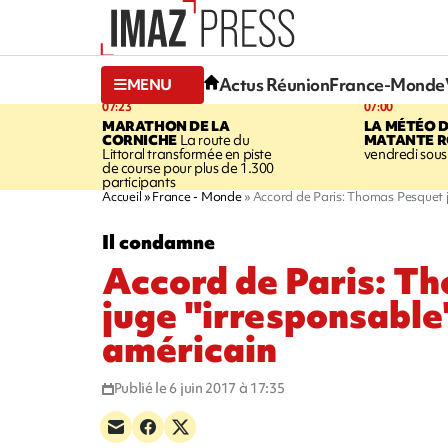
Actus Réunion
France-Monde
MENU
07:23
07:00
MARATHON DE LA
LA MÉTÉO 
CORNICHE
La route du
MATANTE R
Littoral transformée en piste
vendredi sous 
de course pour plus de 1.300
participants
Accueil
France - Monde
Accord de Paris: Thomas Pesquet ju
Il condamne
Accord de Paris: T
juge "irresponsable"
américain
Publié le 6 juin 2017 à 17:35