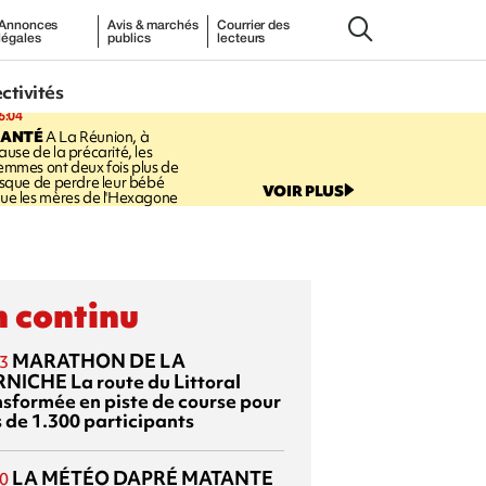
Annonces
Avis & marchés
Courrier des
légales
publics
lecteurs
ectivités
6:04
SANTÉ
A La Réunion, à
ause de la précarité, les
emmes ont deux fois plus de
isque de perdre leur bébé
VOIR PLUS
ue les mères de l'Hexagone
 continu
MARATHON DE LA
3
RNICHE
La route du Littoral
nsformée en piste de course pour
s de 1.300 participants
LA MÉTÉO DAPRÉ MATANTE
0