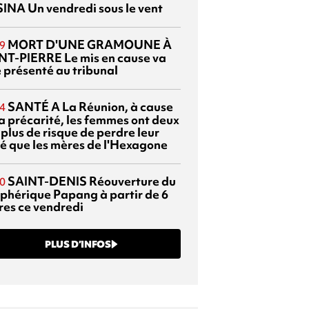
SINA
Un vendredi sous le vent
MORT D'UNE GRAMOUNE À
9
NT-PIERRE
Le mis en cause va
e présenté au tribunal
SANTÉ
A La Réunion, à cause
4
la précarité, les femmes ont deux
 plus de risque de perdre leur
é que les mères de l'Hexagone
SAINT-DENIS
Réouverture du
0
éphérique Papang à partir de 6
res ce vendredi
PLUS D’INFOS