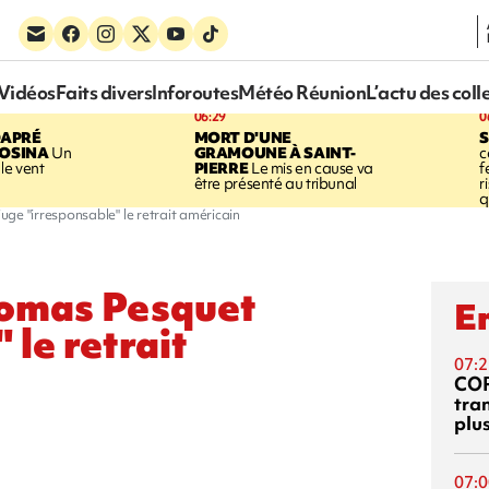
Vidéos
Faits divers
Inforoutes
Météo Réunion
L’actu des coll
06:29
0
DAPRÉ
MORT D'UNE
OSINA
Un
GRAMOUNE À SAINT-
c
le vent
PIERRE
Le mis en cause va
f
être présenté au tribunal
r
q
ge "irresponsable" le retrait américain
homas Pesquet
En
 le retrait
07:2
CO
tra
plu
07:0