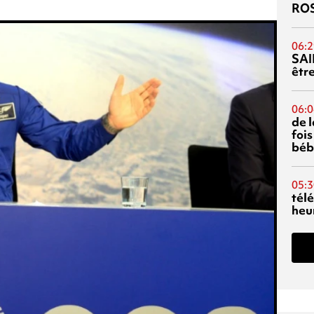
RO
06:2
SAI
êtr
06:0
de 
fois
béb
05:3
tél
heu