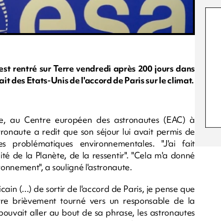
est rentré sur Terre vendredi après 200 jours dans
ait des Etats-Unis de l'accord de Paris sur le climat.
e, au Centre européen des astronautes (EAC) à
tronaute a redit que son séjour lui avait permis de
 problématiques environnementales. "J'ai fait
lité de la Planète, de la ressentir". "Cela m'a donné
vironnement", a souligné l'astronaute.
ain (...) de sortir de l'accord de Paris, je pense que
s'être brièvement tourné vers un responsable de la
pouvait aller au bout de sa phrase, les astronautes