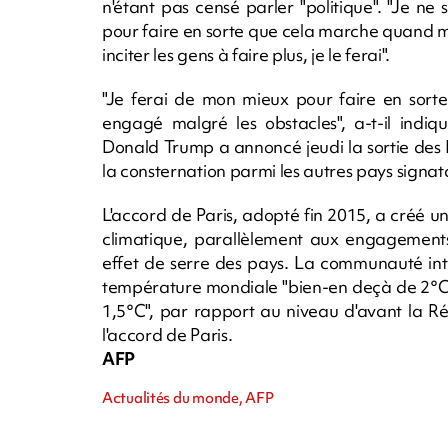
n'étant pas censé parler "politique". "Je ne s
pour faire en sorte que cela marche quand mêm
inciter les gens à faire plus, je le ferai".
"Je ferai de mon mieux pour faire en sorte 
engagé malgré les obstacles", a-t-il indiq
Donald Trump a annoncé jeudi la sortie des E
la consternation parmi les autres pays signata
L'accord de Paris, adopté fin 2015, a créé un
climatique, parallèlement aux engagements
effet de serre des pays. La communauté inte
température mondiale "bien-en deçà de 2°C" e
1,5°C", par rapport au niveau d'avant la Révo
l'accord de Paris.
AFP
Actualités du monde, AFP