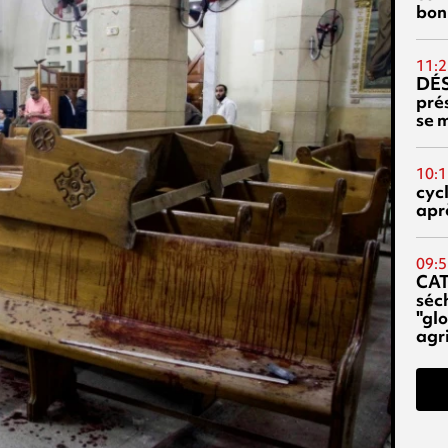
bon
11:2
DÉS
prés
se m
10:1
cyc
aprè
09:5
CA
séc
"glo
agri