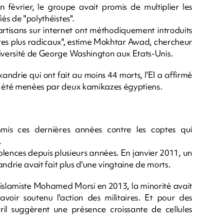
évrier, le groupe avait promis de multiplier les
és de "polythéistes".
partisans sur internet ont méthodiquement introduits
aires plus radicaux", estime Mokhtar Awad, chercheur
niversité de George Washington aux Etats-Unis.
andrie qui ont fait au moins 44 morts, l'EI a affirmé
nt été menées par deux kamikazes égyptiens.
mmis ces dernières années contre les coptes qui
.
iolences depuis plusieurs années. En janvier 2011, un
xandrie avait fait plus d'une vingtaine de morts.
t islamiste Mohamed Morsi en 2013, la minorité avait
voir soutenu l'action des militaires. Et pour des
ril suggèrent une présence croissante de cellules