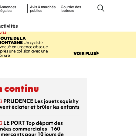
Annonces
Avis & marchés
Courrier des
légales
publics
lecteurs
ectivités
0:13
OUTE DE LA
MONTAGNE
Un cycliste
vacué en urgence absolue
près une collision avec une
VOIR PLUS
oiture
 continu
PRUDENCE
Les jouets squishy
3
ent éclater et brûler les enfants
LE PORT
Top départ des
3
rnées commerciales - 160
merçants pour 10 jours de