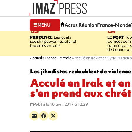
Actus Réunion
France-Monde
MENU
12:23
12:03
PRUDENCE
Les jouets
LE PORT
Top
squishy peuvent éclater et
journées comm
brûler les enfants
commerçants 
de bonnes aff
Accueil
France - Monde
Acculé en Irak et en Syrie, l'EI s'e
Les jihadistes redoublent de violence
Acculé en Irak et en 
s'en prend aux chré
Publié le 10 avril 2017 à 12:29