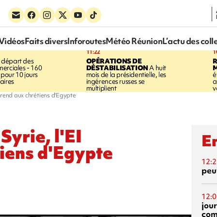
Vidéos
Faits divers
Inforoutes
Météo Réunion
L’actu des coll
11:22
1
 départ des
OPÉRATIONS DE
R
erciales - 160
DÉSTABILISATION
A huit
pour 10 jours
mois de la présidentielle, les
é
aires
ingérences russes se
a
multiplient
v
n prend aux chrétiens d'Egypte
Syrie, l'EI
En
tiens d'Egypte
12:2
peuv
12:0
jou
com