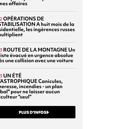
nes affaires
OPÉRATIONS DE
2
TABILISATION
A huit mois de la
identielle, les ingérences russes
ultiplient
ROUTE DE LA MONTAGNE
Un
3
liste évacué en urgence absolue
s une collision avec une voiture
UN ÉTÉ
3
TASTROPHIQUE
Canicules,
heresse, incendies - un plan
bal" pour ne laisser aucun
culteur "seul"
PLUS D’INFOS