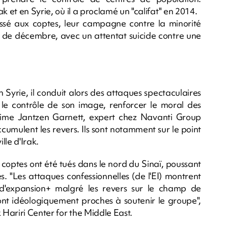
k et en Syrie, où il a proclamé un "califat" en 2014.
 passé aux coptes, leur campagne contre la minorité
ir de décembre, avec un attentat suicide contre une
en Syrie, il conduit alors des attaques spectaculaires
e le contrôle de son image, renforcer le moral des
 estime Jantzen Garnett, expert chez Navanti Group
accumulent les revers. Ils sont notamment sur le point
lle d'Irak.
t coptes ont été tués dans le nord du Sinaï, poussant
es. "Les attaques confessionnelles (de l'EI) montrent
+d'expansion+ malgré les revers sur le champ de
sont idéologiquement proches à soutenir le groupe",
 Hariri Center for the Middle East.