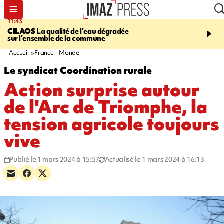
11:43
12:20
CILAOS
La qualité de l’eau dégradée
THAÏLANDE
Un adoles
sur l’ensemble de la commune
grands-parents puis six
dans son lycée
Accueil
France - Monde
Le syndicat Coordination rurale
Action surprise autour
de l'Arc de Triomphe, la
tension agricole toujours
vive
Publié le 1 mars 2024 à 15:57
Actualisé le 1 mars 2024 à 16:13