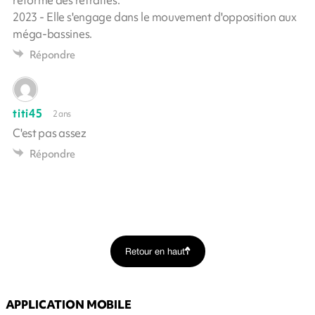
réforme des retraites.
2023 - Elle s'engage dans le mouvement d'opposition aux
méga-bassines.
Répondre
titi45
2 ans
C'est pas assez
Répondre
Retour en haut
APPLICATION MOBILE