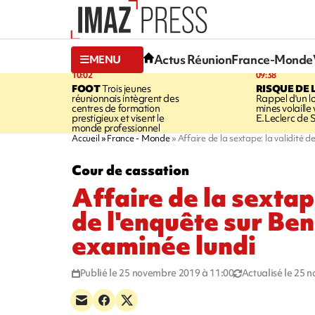
Actus Réunion
France-Monde
MENU
10:02
09:38
FOOT
Trois jeunes
RISQUE DE 
réunionnais intègrent des
Rappel d'un l
centres de formation
mines volaille
prestigieux et visent le
E.Leclerc de 
monde professionnel
Accueil
France - Monde
Affaire de la sextape: la validité 
Cour de cassation
Affaire de la sextape
de l'enquête sur B
examinée lundi
Publié le 25 novembre 2019 à 11:00
Actualisé le 25 