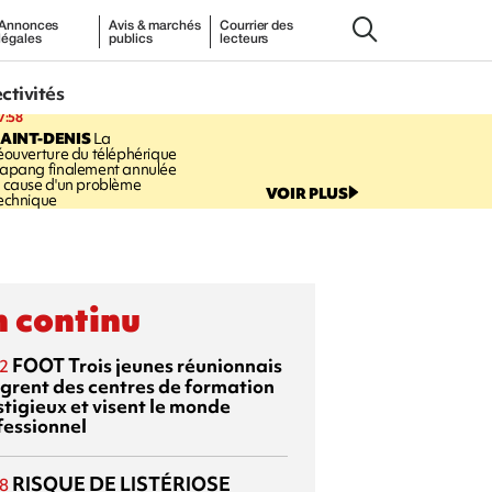
Annonces
Avis & marchés
Courrier des
légales
publics
lecteurs
ectivités
7:58
AINT-DENIS
La
éouverture du téléphérique
apang finalement annulée
 cause d'un problème
VOIR PLUS
echnique
 continu
FOOT
Trois jeunes réunionnais
2
ègrent des centres de formation
stigieux et visent le monde
fessionnel
RISQUE DE LISTÉRIOSE
8