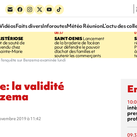
Vidéos
Faits divers
Inforoutes
Météo Réunion
L’actu des coll
08:37
0
LISTÉRIOSE
SAINT-DENIS
Lancement
S
ot de sauté de
de la braderie de l'océan
r
 vendu chez
pour défendre le pouvoir
P
Sainte-Marie
d'achat des familles et
à
soutenir les commerçants
t
de l'enquête sur Benzema examinée lundi
: la validité
En
enzema
10:0
int
pre
pro
novembre 2019 à 11:42
09:3