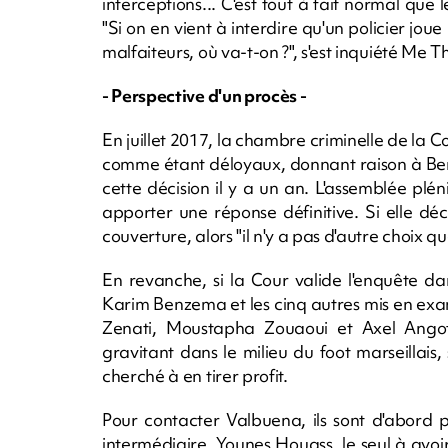
interceptions... C'est tout à fait normal que 
"Si on en vient à interdire qu'un policier joue 
malfaiteurs, où va-t-on ?", s'est inquiété Me Th
- Perspective d'un procès -
En juillet 2017, la chambre criminelle de la C
comme étant déloyaux, donnant raison à Ben
cette décision il y a un an. L'assemblée plé
apporter une réponse définitive. Si elle déci
couverture, alors "il n'y a pas d'autre choix 
En revanche, si la Cour valide l'enquête da
Karim Benzema et les cinq autres mis en ex
Zenati, Moustapha Zouaoui et Axel Ango
gravitant dans le milieu du foot marseillais
cherché à en tirer profit.
Pour contacter Valbuena, ils sont d'abord pa
intermédiaire, Younes Houass, le seul à avoir