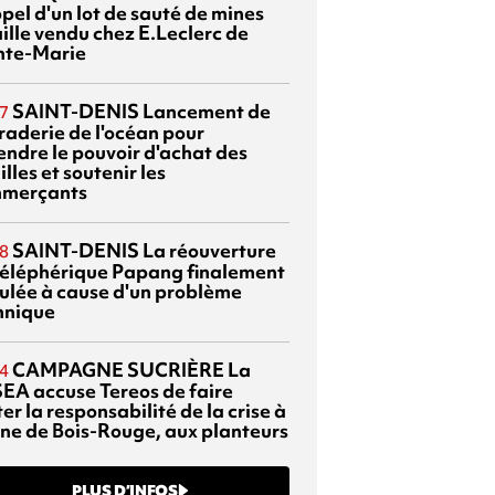
pel d'un lot de sauté de mines
aille vendu chez E.Leclerc de
nte-Marie
SAINT-DENIS
Lancement de
7
braderie de l'océan pour
endre le pouvoir d'achat des
lles et soutenir les
merçants
SAINT-DENIS
La réouverture
8
téléphérique Papang finalement
ulée à cause d'un problème
hnique
CAMPAGNE SUCRIÈRE
La
4
EA accuse Tereos de faire
er la responsabilité de la crise à
sine de Bois-Rouge, aux planteurs
PLUS D’INFOS