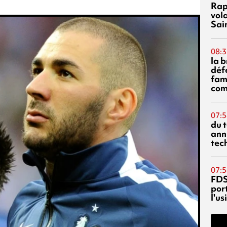
Rap
vol
Sai
08:3
la 
déf
fami
com
07:5
du 
ann
tec
07:5
FDS
port
l'u