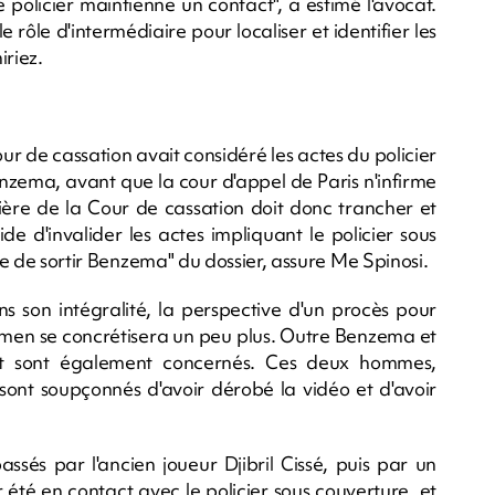
le policier maintienne un contact", a estimé l'avocat.
le rôle d'intermédiaire pour localiser et identifier les
iriez.
our de cassation avait considéré les actes du policier
zema, avant que la cour d'appel de Paris n'infirme
nière de la Cour de cassation doit donc trancher et
de d'invalider les actes impliquant le policier sous
que de sortir Benzema" du dossier, assure Me Spinosi.
ns son intégralité, la perspective d'un procès pour
amen se concrétisera un peu plus. Outre Benzema et
t sont également concernés. Ces deux hommes,
, sont soupçonnés d'avoir dérobé la vidéo et d'avoir
ssés par l'ancien joueur Djibril Cissé, puis par un
 été en contact avec le policier sous couverture, et