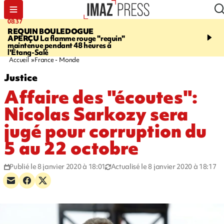
08:37
11:31
REQUIN BOULEDOGUE
LA POSSESSION
900 ki
APERÇU
La flamme rouge "requin"
poutres en aluminium ch
maintenue pendant 48 heures à
ouvrier qui travaillait s
l'Étang-Salé
Accueil
France - Monde
Justice
Affaire des "écoutes":
Nicolas Sarkozy sera
jugé pour corruption du
5 au 22 octobre
Publié le 8 janvier 2020 à 18:01
Actualisé le 8 janvier 2020 à 18:17