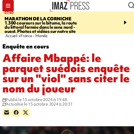
07:40
10:33
MARATHON DE LA CORNICHE
ASSOCIATIONS
Protec
1.300 coureurs sur le bitume, la route
l’enfance - une nouvelle
du littoral fermée dans le sens nord -
Stop VIF organisée à La
ouest. Photos et vidéos sur notre site
Accueil
France - Monde
Enquête en cours
Affaire Mbappé: le
parquet suédois enquête
sur un "viol" sans citer le
nom du joueur
Publié le 15 octobre 2024 à 19:48
Actualisé le 15 octobre 2024 à 20:31