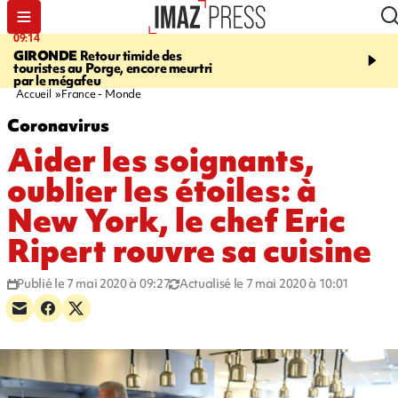
09:14
13:09
GIRONDE
Retour timide des
CONFLIT
Des échanges
touristes au Porge, encore meurtri
font cinq morts en Ukrai
par le mégafeu
Russie
Accueil
France - Monde
Coronavirus
Aider les soignants,
oublier les étoiles: à
New York, le chef Eric
Ripert rouvre sa cuisine
Publié le 7 mai 2020 à 09:27
Actualisé le 7 mai 2020 à 10:01