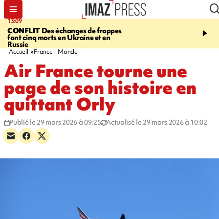
13:09
17:14
CONFLIT
Des échanges de frappes
ESCALADE
Quatre méd
font cinq morts en Ukraine et en
européennes pour les je
Russie
grimpeurs réunionnais 
Accueil
France - Monde
Air France tourne une
page de son histoire en
quittant Orly
Publié le 29 mars 2026 à 09:25
Actualisé le 29 mars 2026 à 10:02