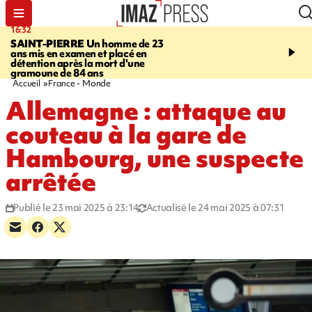
16:32
21:08
SAINT-PIERRE
Un homme de 23
MONDE
Arabie saoudit
ans mis en examen et placé en
et Turquie scellent un p
détention après la mort d'une
défense en pleine guerr
gramoune de 84 ans
Orient
Accueil
France - Monde
Allemagne : attaque au
couteau à la gare de
Hambourg, une suspecte
arrêtée
Publié le 23 mai 2025 à 23:14
Actualisé le 24 mai 2025 à 07:31