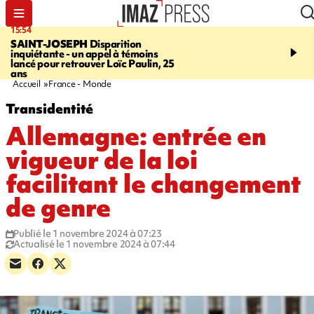
15:54
17:52
SAINT-JOSEPH
Disparition
SAINT-DENIS
Le Barac
inquiétante - un appel à témoins
dimanche pour l'arrivée
lancé pour retrouver Loïc Paulin, 25
cycliste
ans
Accueil
France - Monde
Transidentité
Allemagne: entrée en
vigueur de la loi
facilitant le changement
de genre
Publié le 1 novembre 2024 à 07:23
Actualisé le 1 novembre 2024 à 07:44