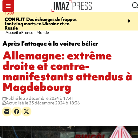
13:09
17:14
CONFLIT
Des échanges de frappes
ESCALADE
Quatre méd
font cinq morts en Ukraine et en
européennes pour les je
Russie
grimpeurs réunionnais 
Accueil
France - Monde
Après l'attaque à la voiture bélier
Allemagne: extrême
droite et contre-
manifestants attendus à
Magdebourg
Publié le 23 décembre 2024 à 17:41
Actualisé le 23 décembre 2024 à 18:36