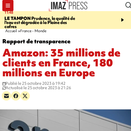
11:48
12:48
LE TAMPON
Prudence, la qualité de
SAINT-PAUL
Nouvelle 
l'eau est dégradée à la Plaine des
Cap Lahoussaye du 10 a
cafres
Accueil
France - Monde
Rapport de transparence
Amazon: 35 millions de
clients en France, 180
millions en Europe
Publié le 25 octobre 2023 à 19:42
Actualisé le 25 octobre 2023 à 21:26