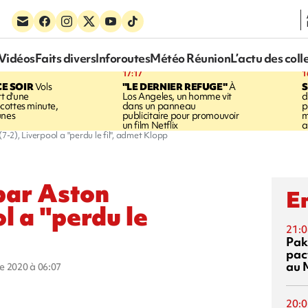
Vidéos
Faits divers
Inforoutes
Météo Réunion
L’actu des coll
17:17
1
CE SOIR
Vols
"LE DERNIER REFUGE"
À
S
rt d'une
Los Angeles, un homme vit
d
cottes minute,
dans un panneau
p
unes
publicitaire pour promouvoir
m
un film Netflix
a
7-2), Liverpool a "perdu le fil", admet Klopp
par Aston
En
ol a "perdu le
21:0
Pak
pac
au 
re 2020 à 06:07
20:0