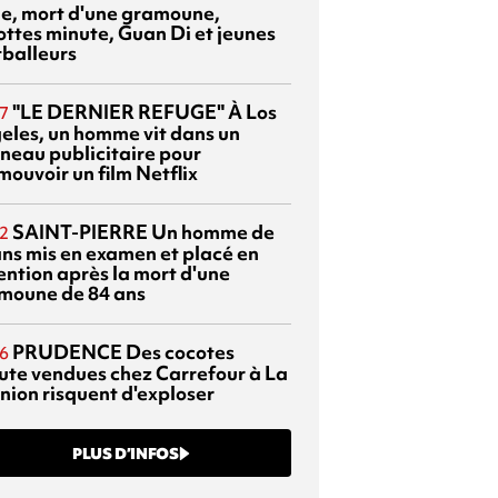
sie, mort d'une gramoune,
ottes minute, Guan Di et jeunes
tballeurs
"LE DERNIER REFUGE"
À Los
7
eles, un homme vit dans un
neau publicitaire pour
mouvoir un film Netflix
SAINT-PIERRE
Un homme de
2
ans mis en examen et placé en
ention après la mort d'une
moune de 84 ans
PRUDENCE
Des cocotes
6
ute vendues chez Carrefour à La
nion risquent d'exploser
PLUS D’INFOS