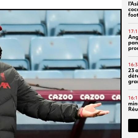
l'A
coc
foo
17:1
Ang
pan
pro
16:3
23 
dét
gra
16:1
min
Réu