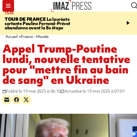
15:45
20:17
TOUR DE FRANCE
La lauréate
À RETENIR CE SOIR
Sé
sortante Pauline Ferrand-Prévot
routière, concours de nou
abandonne avant la 8e étape
du littoral fermée, courr
Darmanin et évacuation
Accueil
France - Monde
Appel Trump-Poutine
lundi, nouvelle tentative
pour "mettre fin au bain
de sang" en Ukraine
Publié le 19 mai 2025 à 06:10
Actualisé le 19 mai 2025 à 07:01